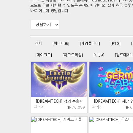
이트되는 다양한 프라그마틱 플레이(Pragmatic Play)와 노리밋시티(
모드로 무료 체험할 수 있도록 준비되어 있어요. 실제 현금 슬롯
바로 이곳이 정답입니다.
전체
[하바네로]
[게임플레이]
[RTG]
[마이크로]
[이그드라실]
[CQ9]
[월드매치]
[DREAMTECH] 성의 수호자
[DREAMTECH] 세균 
관리자
70,089
관리자
6