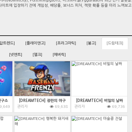
Nolimitcity), PG소프트(pgsoft), 이그드라실(Yggdrasil)의 최신·인기 슬롯
사이트에 입장하기 전에 게임성, 배당률, 보너스 피처, 잭팟 확률 등을 미리 느껴보고
[탑트렌드]
[플레이앤고]
[프라그마틱]
[붕고]
[드림테크]
[넷엔트]
[엘크]
[메버릭]
연구소
[DREAMTECH] 광란의 야구
[DREAMTECH] 비밀의 날짜
9,649
관리자
69,638
관리자
69,736