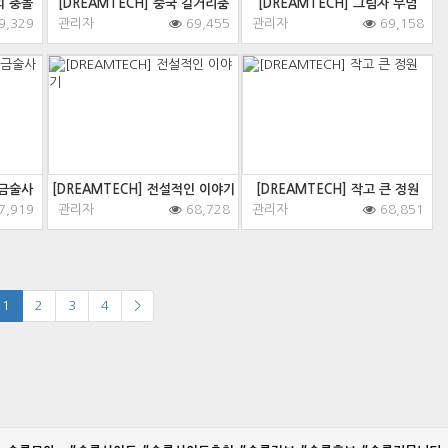
의 충돌
[DREAMTECH] 중국 길거리춤
[DREAMTECH] 그림자 무덤
9,329
관리자
69,455
관리자
69,158
연금술사
[DREAMTECH] 전설적인 이야기
[DREAMTECH] 작고 큰 정원
7,919
관리자
68,728
관리자
68,851
1
2
3
4
>