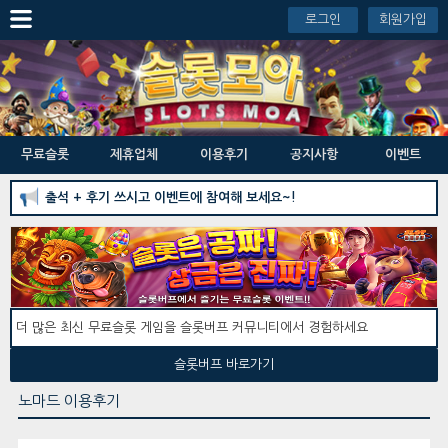
로그인
회원가입
무료슬롯
제휴업체
이용후기
공지사항
이벤트
출석 + 후기 쓰시고 이벤트에 참여해 보세요~!
더 많은 최신 무료슬롯 게임을 슬롯버프 커뮤니티에서 경험하세요
슬롯버프 바로가기
노마드 이용후기