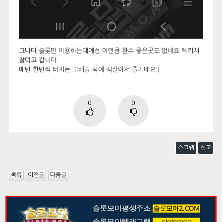
그나마 슬롯만 이용하는데에선 이만큼 환수 좋은곳도 없네요 럭키서
잘먹고 갑니다.
매번 한번씩 터지는 고배당 덕에 석살아서 즐기네요:)
0
0
스크랩
신고
목록
이전글
다음글