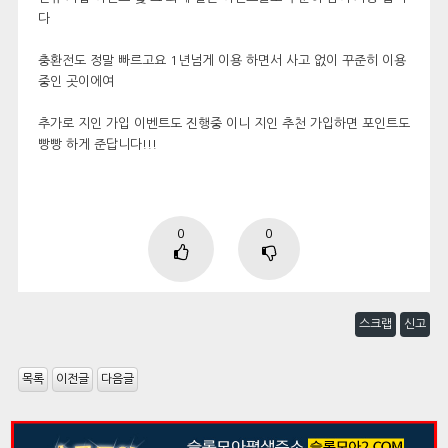
다
충환전도 정말 빠르고요 1년넘게 이용 하면서 사고 없이 꾸준히 이용
중인 곳이에여
추가로 지인 가입 이벤트도 진행중 이니 지인 추천 가입하면 포인트도
빵빵 하게 준답니다!!!
0
0
스크랩
신고
목록
이전글
다음글