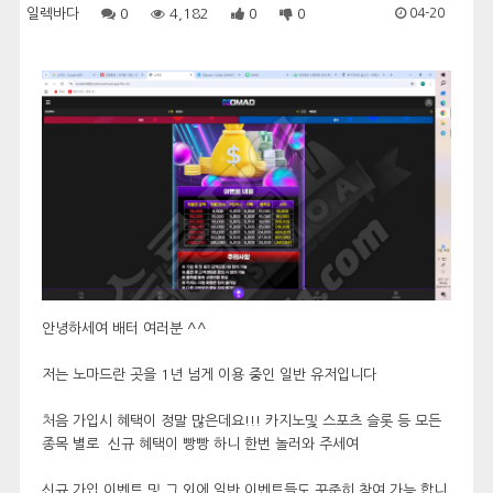
일렉바다
0
4,182
0
0
04-20
안녕하세여 배터 여러분 ^^
저는 노마드란 곳을 1년 넘게 이용 중인 일반 유저입니다
처음 가입시 혜택이 정말 많은데요!!! 카지노및 스포츠 슬롯 등 모든
종목 별로 신규 혜택이 빵빵 하니 한번 놀러와 주세여
신규 가입 이벤트 및 그 외에 일반 이벤트들도 꾸준히 참여 가능 합니