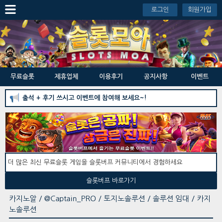
로그인
회원가입
무료슬롯
제휴업체
이용후기
공지사항
이벤트
출석 + 후기 쓰시고 이벤트에 참여해 보세요~!
더 많은 최신 무료슬롯 게임을 슬롯버프 커뮤니티에서 경험하세요
슬롯버프 바로가기
카지노알 / @Captain_PRO / 토지노솔루션 / 솔루션 임대 / 카지
노솔루션