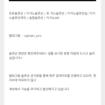
프로솔루션 / 카지노솔루션 / 토 지노솔루션 / 카지노솔루션임/ 카지
노솔루션제작 / 슬롯솔루션 / 카지노API
텔레그램 : captain_pro
솔루션 한번만 확인해주세요!! 샘플 보시면 분명 마음에 드시고 놀라
실겁니다!!
텔레그램 솔루션 공지방을 통해 매주 업데이트를 진행하고 있으며, 한
자리에 머무르지 않고
계속해서 기능을 추가하고 발전해가고 있습니다.