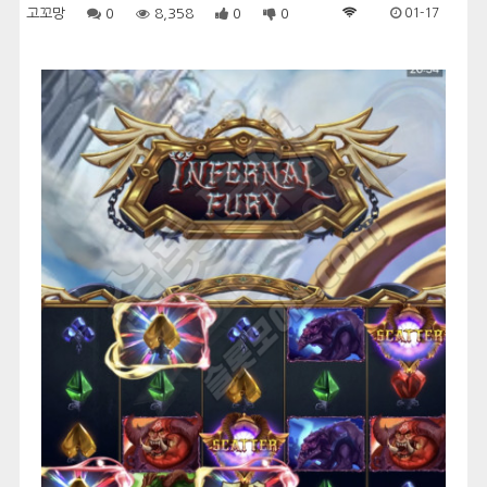
고꼬망
0
8,358
0
0
01-17