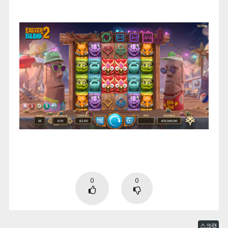
0
0
스크랩