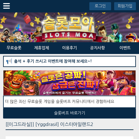
로그인
회원가입
무료슬롯
제휴업체
이용후기
공지사항
이벤트
출석 + 후기 쓰시고 이벤트에 참여해 보세요~!
더 많은 최신 무료슬롯 게임을 슬롯버프 커뮤니티에서 경험하세요
슬롯버프 바로가기
[[이그드라실]] [Yggdrasil] 이스터아일랜드2