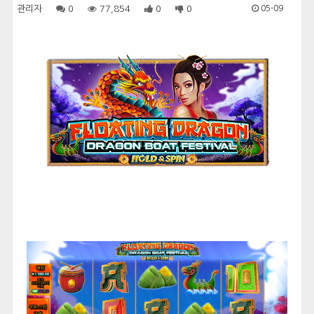
관리자
0
77,854
0
0
05-09