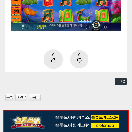
0
0
스크랩
목록
이전글
다음글