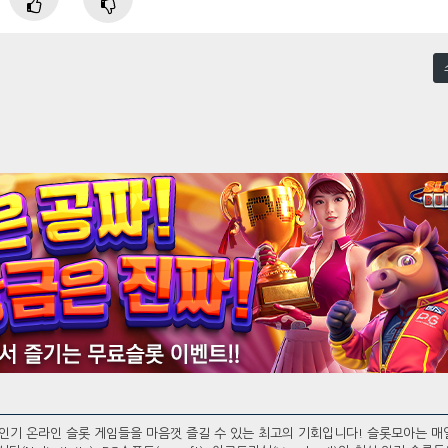
인기 온라인 슬롯 게임들을 마음껏 즐길 수 있는 최고의 기회입니다! 슬롯모아는 매