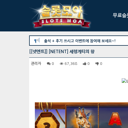
무료슬
출석 + 후기 쓰시고 이벤트에 참여해 보세요~!
[[넷엔트]] [NETENT] 세렝게티의 왕
관리자
0
67,368
0
0