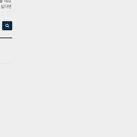
들을 데모
 싶다면