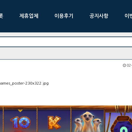
롯
제휴업체
이용후기
공지사항
이
02-