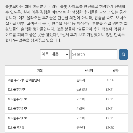
슬롯모아는 회원 여러분이 온라인 슬롯 사이트를 안전하고 현명하게 선택할
수 있도록, 실제 이용 경험을 바탕으로 한 생생한 후기들을 모으고 있는 공간
입니다. 여기 올라오는 후기들은 단순한 의견이 아니라, 입출금 속도, 보너스
실지급 여부, 고객센터 응대, 환수율 체감 등 핵심적인 부분을 직접 경험한 회
원님들의 솔직한 평가들입니다. 많은 분들이 "슬롯모아 후기 덕분에 먹튀 사
이트를 피하고 좋은 곳을 찾았다", "실제 후기 보고 가입했더니 정말 만족스
럽다"는 말씀을 남겨주고 있습니다.
제목
닉네임
날짜
이용 후기 게시판 이용안내
관리자
01-16
트리폴후기
yu5678
12-21
트리풀후기3
가즈에
12-21
트리풀후기2
가즈에
12-21
트리풀후기1
가즈에
12-21
트리플 후기3
공격대
12-20